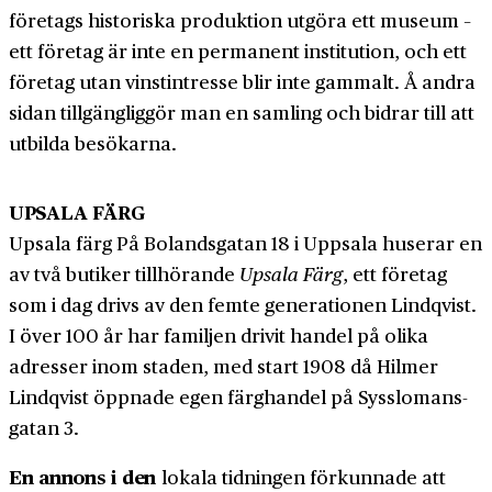
företags historiska produktion utgöra ett museum –
ett företag är inte en permanent institution, och ett
företag utan vinst­intresse blir inte gammalt. Å andra
sidan till­gänglig­gör man en samling och bidrar till att
utbilda besökarna.
UPSALA FÄRG
Upsala färg På Bolandsgatan 18 i Uppsala huserar en
av två butiker till­hörande
Upsala Färg
, ett företag
som i dag drivs av den femte generationen Lindqvist.
I över 100 år har familjen drivit handel på olika
adresser inom staden, med start 1908 då Hilmer
Lindqvist öppnade egen färg­handel på Sysslomans­
gatan 3.
En annons i den
lokala tidningen för­kunnade att