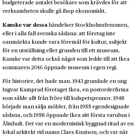
budgeterade antalet besökare som krävdes för att
verksam­heten skulle gå ihop ekonomiskt.
Kanske var dessa
händelser Stockholms­fenomen,
eller i alla fall svenska sådana: att företag inte
oanmärkta kunde vara föremål för kultur, subjekt
för en utställning eller grunden till ett museum.
Kanske var detta också något som ledde till att Ikea
sommaren 2016 öppnade museum i egen regi.
För historier, det hade man. 1943 grundade en ung
Ingvar Kamprad företaget Ikea, en post­order­firma
som sålde allt från fröer till kulspets­pennor. 1948
började man sälja möbler, från 1955 egen­designade
sådana, och 1958 öppnade Ikea sitt första varu­hus i
Älmhult. Det var en modernistisk byggnad ritad av en
lokal arkitekt vid namn Claes Knutson, och var när