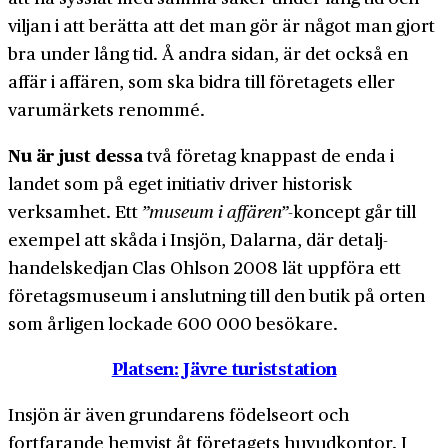
viljan i att berätta att det man gör är något man gjort
bra under lång tid. Å andra sidan, är det också en
affär i affären, som ska bidra till företagets eller
varu­märkets renommé.
Nu är just dessa
två företag knappast de enda i
landet som på eget initiativ driver historisk
verksamhet. Ett
”museum i affären”
-koncept går till
exempel att skåda i Insjön, Dalarna, där detalj­
handels­kedjan Clas Ohlson 2008 lät uppföra ett
företags­museum i anslutning till den butik på orten
som årligen lockade 600 000 besökare.
Platsen: Jävre turiststation
Insjön är även grundarens födelseort och
fortfarande hemvist åt företagets huvud­kontor. I