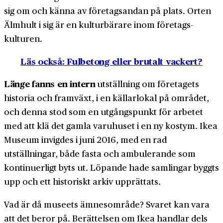
sig om och känna av företags­andan på plats. Orten
Älmhult i sig är en kultur­bärare inom företags­
kulturen.
Läs också: Fulbetong eller brutalt vackert?
Länge fanns en intern
utställning om företagets
historia och framväxt, i en källar­lokal på området,
och denna stod som en utgångs­punkt för arbetet
med att klä det gamla varu­huset i en ny kostym. Ikea
Museum invigdes i juni 2016, med en rad
utställningar, både fasta och ambulerande som
kontinuerligt byts ut. Löpande hade samlingar byggts
upp och ett historiskt arkiv upprättats.
Vad är då museets ämnes­område? Svaret kan vara
att det beror på. Berättelsen om Ikea handlar dels