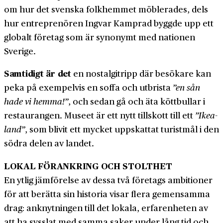
om hur det svenska folk­hemmet möblerades, dels
hur entreprenören Ingvar Kamprad byggde upp ett
globalt företag som är synonymt med nationen
Sverige.
Samtidigt är det
en nostalgi­tripp där besökare kan
peka på exempelvis en soffa och utbrista
”en sån
hade vi hemma!”
, och sedan gå och äta kött­bullar i
restaurangen. Museet är ett nytt tillskott till ett
”Ikea­
land”
, som blivit ett mycket uppskattat turist­mål i den
södra delen av landet.
LOKAL FÖRANKRING OCH STOLTHET
En ytlig jämförelse av dessa två företags ambitioner
för att berätta sin historia visar flera gemensamma
drag: anknytningen till det lokala, erfarenheten av
att ha sysslat med samma saker under lång tid och