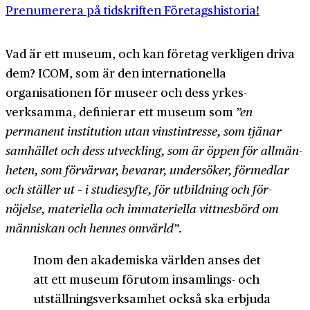
Prenumerera på tidskriften Företagshistoria!
Vad är ett museum, och kan företag verkligen driva
dem? ICOM, som är den inter­nationella
organisationen för museer och dess yrkes­
verksamma, definierar ett museum som
”en
permanent institution utan vinst­intresse, som tjänar
samhället och dess utveckling, som är öppen för allmän­
heten, som för­värvar, bevarar, undersöker, förmedlar
och ställer ut – i studie­syfte, för utbildning och för­
nöjelse, materiella och im­materiella vittnes­börd om
människan och hennes omvärld”
.
Inom den akademiska världen anses det
att ett museum förutom insamlings- och
utställnings­verksamhet också ska erbjuda