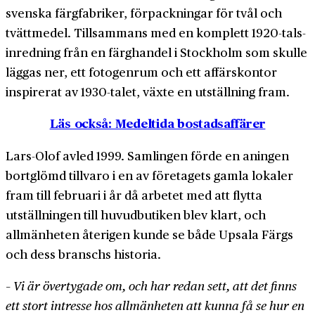
svenska färg­fabriker, förpackningar för tvål och
tvätt­medel. Tillsammans med en komplett 1920-tals­
inredning från en färg­handel i Stockholm som skulle
läggas ner, ett fotogen­rum och ett affärs­kontor
inspirerat av 1930-talet, växte en utställning fram.
Läs också: Medeltida bostadsaffärer
Lars-Olof avled 1999. Samlingen förde en aningen
bortglömd tillvaro i en av företagets gamla lokaler
fram till februari i år då arbetet med att flytta
utställningen till huvud­butiken blev klart, och
allmänheten återigen kunde se både Upsala Färgs
och dess branschs historia.
– Vi är övertygade om, och har redan sett, att det finns
ett stort intresse hos allmän­heten att kunna få se hur en