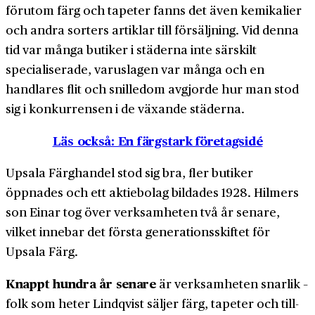
förutom färg och tapeter fanns det även kemikalier
och andra sorters artiklar till för­säljning. Vid denna
tid var många butiker i städerna inte särskilt
specialiserade, varu­slagen var många och en
handlares flit och snille­dom avgjorde hur man stod
sig i konkurrensen i de växande städerna.
Läs också: En färgstark företagsidé
Upsala Färg­handel stod sig bra, fler butiker
öppnades och ett aktie­bolag bildades 1928. Hilmers
son Einar tog över verksamheten två år senare,
vilket innebar det första generations­skiftet för
Upsala Färg.
Knappt hundra år senare
är verksamheten snar­lik –
folk som heter Lindqvist säljer färg, tapeter och till­