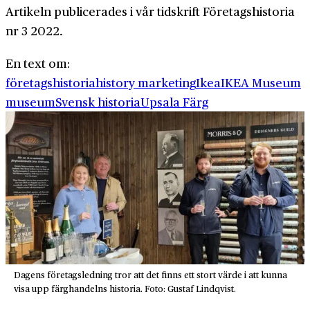
Artikeln publicerades i vår tidskrift Företagshistoria
nr 3 2022.
En text om:
företagshistoria
history marketing
Ikea
IKEA Museum
museum
Svensk historia
Upsala Färg
Dagens företagsledning tror att det finns ett stort värde i att kunna
visa upp färghandelns historia. Foto: Gustaf Lindqvist.