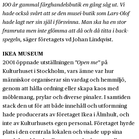
100 år gammal färg­handels­butik en gång såg ut. Vi
hade också svårt att se den musei-butik som Lars-Olof
hade lagt ner sin själ i försvinna. Man ska ha en stor
framruta men inte glömma att då och då titta i back­
spegeln,
säger företagets vd Johan Lindqvist.
IKEA MUSEUM
2001 öppnade utställningen
”Open me”
på
Kulturhuset i Stockholm, vars ämne var hur
människor organiserar sin vardag och hem­miljö,
genom att hålla ordning eller skapa kaos med
möble­mang, prylar och diverse pinaler. I samtiden
stack den ut för att både innehåll och ut­formning
hade producerats av företaget Ikea i Älmhult, och
inte av Kultur­husets egen personal. Företaget hyrde
plats i den centrala lokalen och visade upp sina