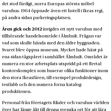
det stod färdigt, norra Europas största möbel­
varuhus. 1964 öppnade även ett hotell i Ikeas regi,
på andra sidan parkerings­platsen.
Åren gick och 2012
invigdes ett nytt varuhus med
till­hörande handels­område i Älmhult. Frågan var
vad som skulle hända med den äldre byggnaden.
Svaret blev: öppna museum. Mycket hade hänt på
ena sidan tågspåret i samhället Älmhult. Området är
numera en stor arbets­plats utspridd på ett flertal
kontors­komplex som huserar olika funktioner inom
den stora Ikea­sfären, till exempel produkt­design,
testlabb och den numera forna katalog­
produktionen.
Personal från företagets filialer och varu­hus världen
över har länge åkt till denna svenska ort för att lära