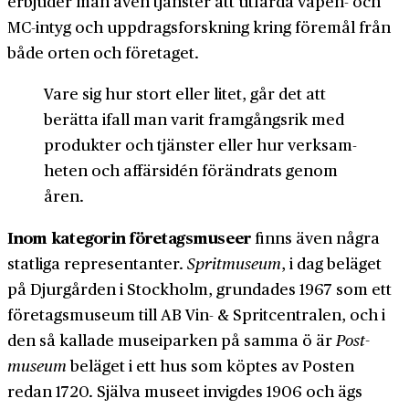
erbjuder man även tjänster att utfärda vapen- och
MC-intyg och uppdrags­forskning kring föremål från
både orten och företaget.
Vare sig hur stort eller litet, går det att
berätta ifall man varit framgångsrik med
produkter och tjänster eller hur verksam­
heten och affärs­idén förändrats genom
åren.
Inom kategorin företags­museer
finns även några
statliga representanter.
Spritmuseum
, i dag beläget
på Djurgården i Stockholm, grundades 1967 som ett
företags­museum till AB Vin- & Sprit­centralen, och i
den så kallade musei­parken på samma ö är
Post­
museum
beläget i ett hus som köptes av Posten
redan 1720. Själva museet invigdes 1906 och ägs