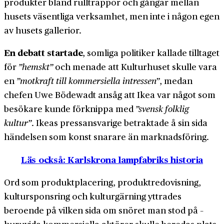
produkter bland rull­trappor och gångar mellan
husets väsentliga verksamhet, men inte i någon egen
av husets gallerior.
En debatt startade
, somliga politiker kallade tilltaget
för
”hemskt”
och menade att Kultur­huset skulle vara
en
”motkraft till kommersiella intressen”
, medan
chefen Uwe Bödewadt ansåg att Ikea var något som
besökare kunde förknippa med
”svensk folklig
kultur”
. Ikeas press­ansvarige betraktade å sin sida
händelsen som konst snarare än marknads­föring.
Läs också: Karlskrona lampfabriks historia
Ord som produkt­placering, produkt­redovisning,
kultur­sponsring och kultur­gärning yttrades
beroende på vilken sida om snöret man stod på –