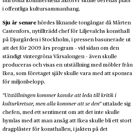
huruvida kommersiella aktörer skulle beredas plats
i offentliga kultur­sammanhang.
Sju år senare
hördes liknande tongångar då Mårten
Castenfors, ny­tillträdd chef för Liljevalchs konsthall
på Djurgården i Stockholm, i pressen basunerade ut
att det för 2009 års program – vid sidan om den
ständigt vinter­gröna Vår­salongen – även skulle
produceras och visas en utställning med möbler från
Ikea, som företaget själv skulle vara med att sponsra
för miljon­belopp.
”Utställningen kommer kanske att leda till kritik i
kultur­kretsar, men alla kommer att se den”
uttalade sig
chefen, med ett sentiment om att det inte skulle
hymlas med att man ansåg att Ikea skulle bli ett stort
drag­plåster för konst­hallen, i jakten på det