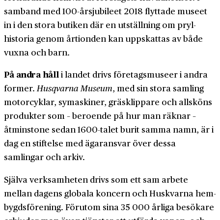
samband med 100-årsjubileet 2018 flyttade museet
in i den stora butiken där en utställning om pryl­
historia genom årtionden kan uppskattas av både
vuxna och barn.
På andra håll
i landet drivs företags­museer i andra
former.
Husqvarna Museum
, med sin stora samling
motor­cyklar, sy­maskiner, gräs­klippare och allsköns
produkter som – beroende på hur man räknar –
åtminstone sedan 1600-talet burit samma namn, är i
dag en stiftelse med ägar­ansvar över dessa
samlingar och arkiv.
Själva verksamheten drivs som ett sam arbete
mellan dagens globala koncern och Huskvarna hem­
bygds­förening. Förutom sina 35 000 årliga besökare