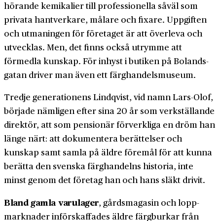
hörande kemikalier till professionella såväl som
privata hant­verkare, målare och fixare. Uppgiften
och utmaningen för företaget är att överleva och
utvecklas. Men, det finns också utrymme att
förmedla kunskap. För inhyst i butiken på Bolands­
gatan driver man även ett färg­handels­museum.
Tredje generationens Lindqvist, vid namn Lars-Olof,
började nämligen efter sina 20 år som verk­ställande
direktör, att som pensionär för­verkliga en dröm han
länge närt: att dokumentera berättelser och
kunskap samt samla på äldre föremål för att kunna
berätta den svenska färg­handelns historia, inte
minst genom det företag han och hans släkt drivit.
Bland gamla varulager
, gårds­magasin och lopp­
marknader införskaffades äldre färg­burkar från