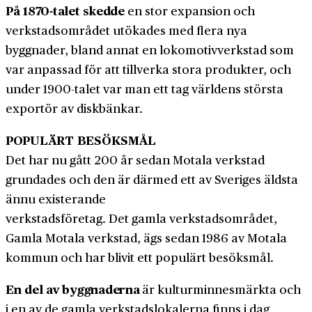
På 1870-talet skedde
en stor expansion och
verkstads­området utökades med flera nya
byggnader, bland annat en lokomotiv­verkstad som
var anpassad för att tillverka stora produkter, och
under 1900-talet var man ett tag världens största
exportör av diskbänkar.
POPULÄRT BESÖKSMÅL
Det har nu gått 200 år sedan Motala verkstad
grundades och den är därmed ett av Sveriges äldsta
ännu existerande
verkstads­företag. Det gamla verkstads­området,
Gamla Motala verkstad, ägs sedan 1986 av Motala
kommun och har blivit ett populärt besöks­mål.
En del av byggnaderna
är kultur­minnes­märkta och
i en av de gamla verkstads­lokalerna finns i dag