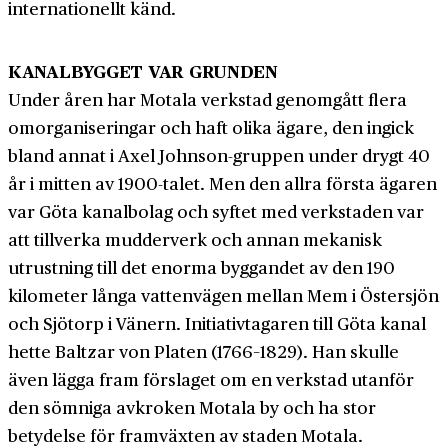
internationellt känd.
KANALBYGGET VAR GRUNDEN
Under åren har Motala verkstad genomgått flera
omorganiseringar och haft olika ägare, den ingick
bland annat i Axel Johnson-gruppen under drygt 40
år i mitten av 1900-talet. Men den allra första ägaren
var Göta kanalbolag och syftet med verkstaden var
att tillverka mudder­verk och annan mekanisk
utrustning till det enorma byggandet av den 190
kilometer långa vatten­vägen mellan Mem i Östersjön
och Sjötorp i Vänern. Initiativ­tagaren till Göta kanal
hette Baltzar von Platen (1766–1829). Han skulle
även lägga fram förslaget om en verkstad utanför
den sömniga avkroken Motala by och ha stor
betydelse för fram­växten av staden Motala.