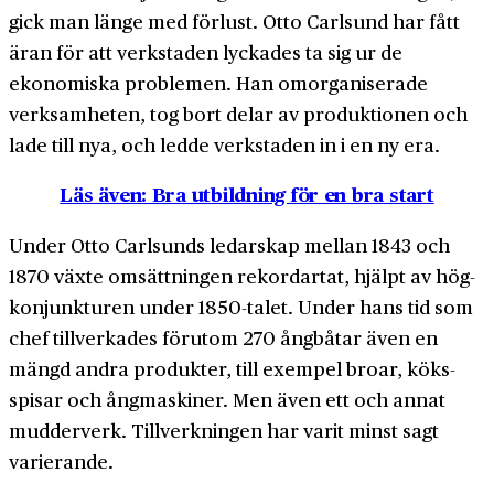
gick man länge med förlust. Otto Carlsund har fått
äran för att verkstaden lyckades ta sig ur de
ekonomiska problemen. Han omorganiserade
verksamheten, tog bort delar av produktionen och
lade till nya, och ledde verkstaden in i en ny era.
Läs även: Bra utbildning för en bra start
Under Otto Carlsunds ledarskap mellan 1843 och
1870 växte omsättningen rekord­artat, hjälpt av hög­
konjunkturen under 1850-talet. Under hans tid som
chef tillverkades förutom 270 ångbåtar även en
mängd andra produkter, till exempel broar, köks­
spisar och ång­maskiner. Men även ett och annat
mudder­verk. Tillverkningen har varit minst sagt
varierande.