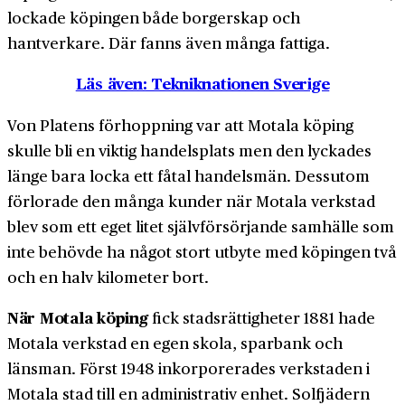
lockade köpingen både borgerskap och
hantverkare. Där fanns även många fattiga.
Läs även: Tekniknationen Sverige
Von Platens förhoppning var att Motala köping
skulle bli en viktig handels­plats men den lyckades
länge bara locka ett fåtal handels­män. Dessutom
förlorade den många kunder när Motala verkstad
blev som ett eget litet själv­försörjande samhälle som
inte behövde ha något stort utbyte med köpingen två
och en halv kilometer bort.
När Motala köping
fick stads­rättigheter 1881 hade
Motala verkstad en egen skola, sparbank och
länsman. Först 1948 inkorporerades verkstaden i
Motala stad till en administrativ enhet. Solfjädern