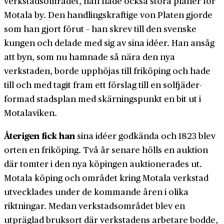
verkstads­området, han hade också stora planer för
Motala by. Den handlings­kraftige von Platen gjorde
som han gjort förut – han skrev till den svenske
kungen och delade med sig av sina idéer. Han ansåg
att byn, som nu hamnade så nära den nya
verkstaden, borde upphöjas till friköping och hade
till och med tagit fram ett förslag till en solfjäder­
formad stadsplan med skärnings­punkt en bit ut i
Motala­viken.
Återigen fick han
sina idéer godkända och 1823 blev
orten en fri­köping. Två år senare hölls en auktion
där tomter i den nya köpingen auktionerades ut.
Motala köping och området kring Motala verkstad
utvecklades under de kommande åren i olika
riktningar. Medan verkstads­området blev en
utpräglad bruksort där verkstadens arbetare bodde,