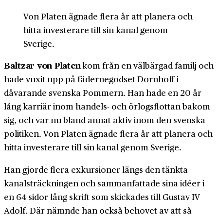
Von Platen ägnade flera år att planera och
hitta investerare till sin kanal genom
Sverige.
Baltzar von Platen
kom från en välbärgad familj och
hade vuxit upp på fäderne­godset Dornhoff i
dåvarande svenska Pommern. Han hade en 20 år
lång karriär inom handels- och örlogs­flottan bakom
sig, och var nu bland annat aktiv inom den svenska
politiken. Von Platen ägnade flera år att planera och
hitta investerare till sin kanal genom Sverige.
Han gjorde flera exkursioner längs den tänkta
kanal­sträckningen och samman­fattade sina idéer i
en 64 sidor lång skrift som skickades till Gustav IV
Adolf. Där nämnde han också behovet av att så