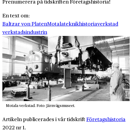
Prenumerera på tidskriften Företagshistoria!
En text om:
Baltzar von Platen
Motala
teknikhistoria
verkstad
verkstadsindustrin
Motala verkstad. Foto: Järnvägsmuseet.
Artikeln publicerades i vår tidskrift
Företagshistoria
2022 nr 1.