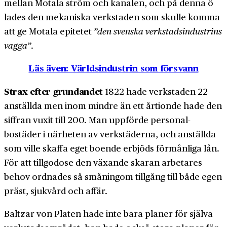
mellan Motala ström och kanalen, och på denna ö
lades den mekaniska verkstaden som skulle komma
att ge Motala epitetet
”den svenska verkstads­industrins
vagga”
.
Läs även: Världsindustrin som försvann
Strax efter grundandet
1822 hade verkstaden 22
anställda men inom mindre än ett årtionde hade den
siffran vuxit till 200. Man uppförde personal­
bostäder i närheten av verkstäderna, och anställda
som ville skaffa eget boende erbjöds förmånliga lån.
För att tillgodose den växande skaran arbetares
behov ordnades så småningom tillgång till både egen
präst, sjukvård och affär.
Baltzar von Platen hade inte bara planer för själva