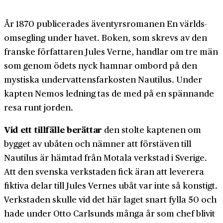
År 1870 publicerades äventyrs­romanen En världs­
omsegling under havet. Boken, som skrevs av den
franske författaren Jules Verne, handlar om tre män
som genom ödets nyck hamnar ombord på den
mystiska under­vattens­farkosten Nautilus. Under
kapten Nemos ledning tas de med på en spännande
resa runt jorden.
Vid ett tillfälle berättar
den stolte kaptenen om
bygget av ubåten och nämner att förstäven till
Nautilus är hämtad från Motala verkstad i Sverige.
Att den svenska verkstaden fick äran att leverera
fiktiva delar till Jules Vernes ubåt var inte så konstigt.
Verkstaden skulle vid det här laget snart fylla 50 och
hade under Otto Carlsunds många år som chef blivit