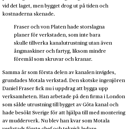
vid det laget, men bygget drog ut på tiden och
kostnaderna skenade.
Fraser och von Platen hade storslagna
planer för verkstaden, som inte bara
skulle tillverka kanal­utrustning utan även
ång­maskiner och fartyg, liksom mindre
föremål som skruvar och kranar.
Samma år som första delen av kanalen invigdes,
grundades Motala verkstad. Den skotske ingenjören
Daniel Fraser fick nu i uppdrag att bygga upp
verksamheten. Han arbetade på den firma i London
som sålde utrustning till bygget av Göta kanal och
hade besökt Sverige för att hjälpa till med montering
av mudder­verk. Nu blev han kvar som Motala
verkstads förste chef och teknisk ledare.