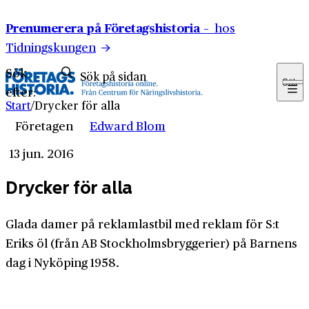
Hoppa till innehåll
Prenumerera på Företagshistoria –
hos
Tidningskungen
Sök
Sök
efter:
Start
/
Drycker för alla
Företagen
Edward Blom
13 jun. 2016
Drycker för alla
Glada damer på reklamlastbil med reklam för S:t
Eriks öl (från AB Stockholmsbryggerier) på Barnens
dag i Nyköping 1958.