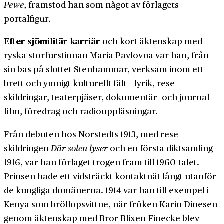
Pewe
, framstod han som något av förlagets
portalfigur.
Efter sjömilitär karriär
och kort äktenskap med
ryska stor­furstinnan Maria Pavlovna var han, från
sin bas på slottet Sten­hammar, verksam inom ett
brett och ymnigt kulturellt fält – lyrik, rese­
skildringar, teater­pjäser, dokumentär- och journal­
film, föredrag och radio­uppläsningar.
Från debuten hos Norstedts 1913, med rese­
skildringen
Där solen lyser
och en första dikt­samling
1916, var han förlaget trogen fram till 1960-talet.
Prinsen hade ett vid­sträckt kontakt­nät långt utanför
de kungliga domänerna. 1914 var han till exempel i
Kenya som bröllops­vittne, när fröken Karin Dinesen
genom äktenskap med Bror Blixen-Finecke blev