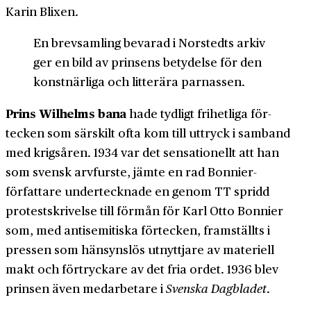
Karin Blixen.
En brev­samling bevarad i Norstedts arkiv
ger en bild av prinsens betydelse för den
konstnärliga och litterära parnassen.
Prins Wilhelms bana
hade tydligt fri­hetliga för­
tecken som särskilt ofta kom till uttryck i samband
med krigs­åren. 1934 var det sensationellt att han
som svensk arv­furste, jämte en rad Bonnier-
författare under­tecknade en genom TT spridd
protest­skrivelse till förmån för Karl Otto Bonnier
som, med anti­semitiska för­tecken, fram­ställts i
pressen som hänsyns­lös utnyttjare av materiell
makt och för­tryckare av det fria ordet. 1936 blev
prinsen även medarbetare i
Svenska Dagbladet
.