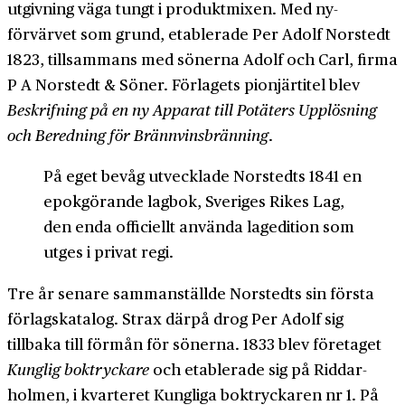
utgivning väga tungt i produkt­mixen. Med ny­
förvärvet som grund, etablerade Per Adolf Norstedt
1823, tillsammans med sönerna Adolf och Carl, firma
P A Norstedt & Söner. Förlagets pionjär­titel blev
Beskrifning på en ny Apparat till Potäters Upplösning
och Beredning för Brännvins­bränning
.
På eget bevåg utvecklade Norstedts 1841 en
epokgörande lag­bok, Sveriges Rikes Lag,
den enda officiellt använda lagedition som
utges i privat regi.
Tre år senare samman­ställde Norstedts sin första
förlags­katalog. Strax därpå drog Per Adolf sig
tillbaka till förmån för sönerna. 1833 blev företaget
Kunglig bok­tryckare
och etablerade sig på Riddar­
holmen, i kvarteret Kungliga bok­tryckaren nr 1. På