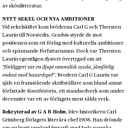
av skön­litteratur.
NYTT SEKEL OCH NYA AMBITIONER
Vid sekel­skiftet kom bröderna Carl G och Thorsten
Laurin till Norstedts. Gradvis styrde de mot
positionen som ett förlag med kulturella ambitioner
och spännande författar­namn. Dock var Thorsten
Laurin egentligen dystert övertygad om att
”förläggeri var en djupt omoralisk syssla, jämförlig
endast med hasard­spel”
. Brodern Carl G Laurin var
själv en framstående skrift­ställare som bland annat
författade
Konst­historia
, ett standard­verk som under
decennier var ett av förlagets mest sålda verk.
Rekryterad av G A B Holm
, blev historikern Carl
Grimberg förlagets litterära chef 1908. Han drömde
om en brett upplagd historik med hela svenska