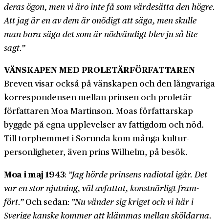
deras ögon, men vi äro inte få som värde­sätta den högre.
Att jag är en av dem är onödigt att säga, men skulle
man bara säga det som är nöd­vändigt blev ju så lite
sagt.”
VÄNSKAPEN MED PROLETÄRFÖRFATTAREN
Breven visar också på vän­skapen och den lång­variga
korrespondensen mellan prinsen och proletär­
författaren Moa Martinson. Moas författar­skap
byggde på egna upplevelser av fattig­dom och nöd.
Till torp­hemmet i Sorunda kom många kultur­
personligheter, även prins Wilhelm, på besök.
Moa i maj 1943
:
”Jag hörde prinsens radiotal igår. Det
var en stor njutning, väl avfattat, konstnärligt fram­
fört.”
Och sedan:
”Nu vänder sig kriget och vi här i
Sverige kanske kommer att klämmas mellan sköldarna.