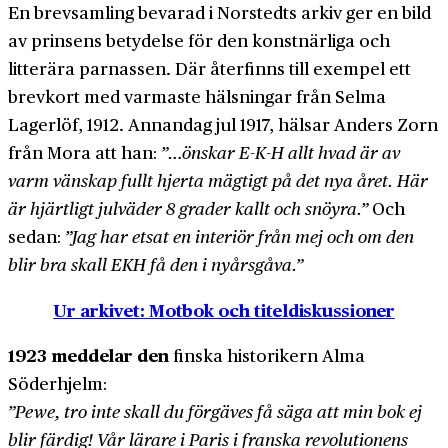
En brev­samling bevarad i Norstedts arkiv ger en bild
av prinsens betydelse för den konstnärliga och
litterära parnassen. Där återfinns till exempel ett
brev­kort med varmaste hälsningar från Selma
Lagerlöf, 1912. Annan­dag jul 1917, hälsar Anders Zorn
från Mora att han:
”…önskar E-K-H allt hvad är av
varm vänskap fullt hjerta mägtigt på det nya året. Här
är hjärtligt julväder 8 grader kallt och snöyra.”
Och
sedan:
”Jag har etsat en interiör från mej och om den
blir bra skall EKH få den i nyårs­gåva.”
Ur arkivet: Motbok och titeldiskussioner
1923 meddelar den
finska historikern Alma
Söderhjelm:
”Pewe, tro inte skall du förgäves få säga att min bok ej
blir färdig! Vår lärare i Paris i franska revolutionens