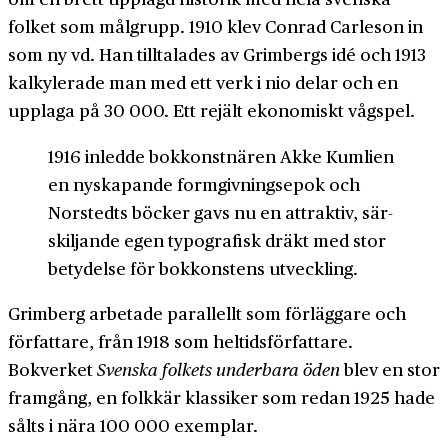
folket som mål­grupp. 1910 klev Conrad Carleson in
som ny vd. Han till­talades av Grimbergs idé och 1913
kalkylerade man med ett verk i nio delar och en
upplaga på 30 000. Ett rejält ekonomiskt våg­spel.
1916 inledde bok­konstnären Akke Kumlien
en nyskapande form­givnings­epok och
Norstedts böcker gavs nu en attraktiv, sär­
skiljande egen typo­grafisk dräkt med stor
betydelse för bok­konstens utveckling.
Grimberg arbetade parallellt som förläggare och
författare, från 1918 som heltids­författare.
Bokverket
Svenska folkets underbara öden
blev en stor
framgång, en folk­kär klassiker som redan 1925 hade
sålts i nära 100 000 exemplar.