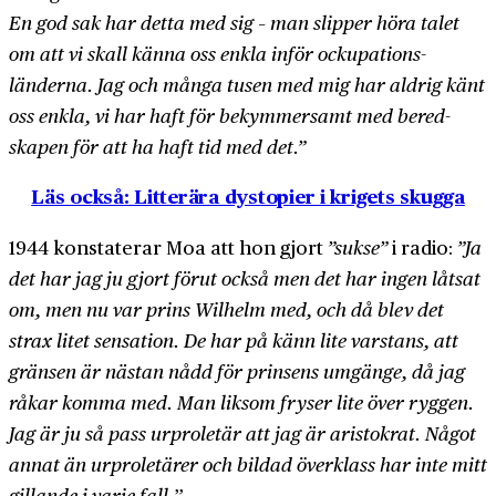
En god sak har detta med sig – man slipper höra talet
om att vi skall känna oss enkla inför ockupations­
länderna. Jag och många tusen med mig har aldrig känt
oss enkla, vi har haft för bekymmer­samt med bered­
skapen för att ha haft tid med det.”
Läs också: Litterära dystopier i krigets skugga
1944 konstaterar Moa att hon gjort
”sukse”
i radio:
”Ja
det har jag ju gjort förut också men det har ingen låtsat
om, men nu var prins Wilhelm med, och då blev det
strax litet sensation. De har på känn lite varstans, att
gränsen är nästan nådd för prinsens umgänge, då jag
råkar komma med. Man liksom fryser lite över ryggen.
Jag är ju så pass urproletär att jag är aristokrat. Något
annat än urproletärer och bildad överklass har inte mitt
gillande i varje fall.
”