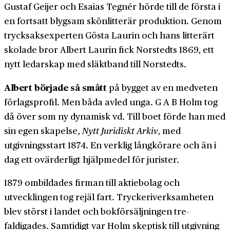
Gustaf Geijer och Esaias Tegnér hörde till de första i
en fortsatt blygsam skön­litterär produktion. Genom
trycksaks­experten Gösta Laurin och hans litterärt
skolade bror Albert Laurin fick Norstedts 1869, ett
nytt ledarskap med släkt­band till Norstedts.
Albert började så smått
på bygget av en medveten
förlags­profil. Men båda avled unga. G A B Holm tog
då över som ny dynamisk vd. Till boet förde han med
sin egen skapelse,
Nytt Juridiskt Arkiv
, med
utgivnings­start 1874. En verklig lång­körare och än i
dag ett ovärderligt hjälp­medel för jurister.
1879 ombildades firman till aktie­bolag och
utvecklingen tog rejäl fart. Tryckeri­verksam­heten
blev störst i landet och bok­för­säljningen tre­
faldigades. Samtidigt var Holm skeptisk till utgivning