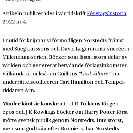
Artikeln publicerades i vår tidskrift
Företagshistoria
2022 nr 4.
I nutid förknippar vi förmodligen Norstedts främst
med Stieg Larssons och David Lager­crantz succéer i
Millennium-serien. Böcker som lästs i stora delar av
världen och genererat betydande förlags­inkomster.
Väl­kända är också Jan Guillous
”kiosk­vältare”
om
under­rättelse­officeren Carl Hamilton och Tempel­
riddaren Arn.
Mindre känt är kanske
att J R R Tolkiens Ringen-
epos och J K Rowlings böcker om Harry Potter först
mötte svensk publik genom Norstedts. Inte störst,
men som god tvåa efter Bonniers, har Norstedts