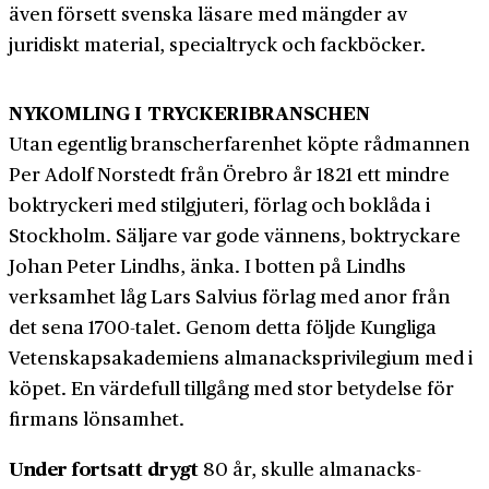
även försett svenska läsare med mängder av
juridiskt material, special­tryck och fack­böcker.
NYKOMLING I TRYCKERI­BRANSCHEN
Utan egentlig bransch­erfarenhet köpte rådmannen
Per Adolf Norstedt från Örebro år 1821 ett mindre
bok­tryckeri med stil­gjuteri, förlag och bok­låda i
Stockholm. Säljare var gode vännens, bok­tryckare
Johan Peter Lindhs, änka. I botten på Lindhs
verksamhet låg Lars Salvius förlag med anor från
det sena 1700-talet. Genom detta följde Kungliga
Vetenskaps­akademiens almanacks­privilegium med i
köpet. En värdefull tillgång med stor betydelse för
firmans lönsamhet.
Under fortsatt drygt
80 år, skulle almanacks­