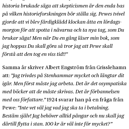
historia brukade säga att skepticismen är den enda bas
på vilken historie­forskningen bör ställa sig. Pewes tvivel
gjorde att vi blev färdig­klädd klockan åtta en lördags­
morgon för att spotta i nävarna och ta nya tag, som Du
brukar säga! Men när Du en gång läser min bok, som
jag hoppas Du skall göra så tror jag att Pewe skall
förstå att den tog en viss tid!!”
Samma år skriver Albert Engström från Grisslehamn
att:
”Jag trivdes på Stenhammar mycket och längtar dit
igår. Men först måste jag arbeta. Det är det osympatiska
med böcker att de måste skrivas. Det är förbannelsen
med oss för­fattare.”
1924 svarar han på en fråga från
Pewe:
”Inte vet väl jag vad jag ska ta i betalning.
Bestäm själv! Jag behöver alltid pängar och nu skall jag
därtill flytta i stan. 100 kr är väl inte för mycket?”