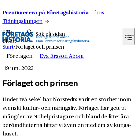
Hoppa till innehåll
Prenumerera på Företagshistoria –
hos
Tidningskungen
Sök
Sök
efter:
Start
/
Förlaget och prinsen
Företagen
Eva Ersson Åbom
19 jun. 2023
Förlaget och prinsen
Under två sekel har Norstedts varit en storhet inom
svenskt kultur- och närings­liv. Förlaget har gett ut
mängder av Nobel­pristagare och bland de litterära
berömd­heterna hittar vi även en medlem av kunga­
huset.