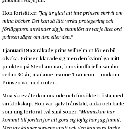
Hon fortsätter:
”Jag är glad att inte prinsen skrivit om
mina böcker. Det kan så lätt verka protegering och
förläggaren använder sig ju skamlöst av varje litet ord
prinsen säger om den eller den.”
I januari 1952
råkade prins Wilhelm ut för en bil­
olycka. Prinsen klarade sig men den kvinnliga mitt­
punkten på Stenhammar, hans inofficiella sambo
sedan 30 år, madame Jeanne Tramcourt, omkom.
Prinsen var ned­bruten.
Moa skrev åter­kommande och försökte trösta med
sin klokskap. Hon var själv från­skild, änka och hade
som ung förlorat två små söner.
”Människan har
kommit till jorden för att göra sig löjlig har jag funnit.
Men jag känner sorgens apati och den kan vara farlig