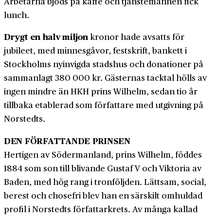
Arbetarna bjöds på kaffe och tjänste­männen fick
lunch.
Drygt en halv miljon
kronor hade avsatts för
jubileet, med minnes­gåvor, festskrift, bankett i
Stockholms nyinvigda stadshus och donationer på
samman­lagt 380 000 kr. Gästernas tacktal hölls av
ingen mindre än HKH prins Wilhelm, sedan tio år
tillbaka etablerad som för­fattare med utgivning på
Norstedts.
DEN FÖRFATTANDE PRINSEN
Hertigen av Söderman­land, prins Wilhelm, föddes
1884 som son till blivande Gustaf V och Viktoria av
Baden, med hög rang i tron­följden. Lättsam, social,
berest och chosefri blev han en särskilt omhuldad
profil i Norstedts författar­krets. Av många kallad