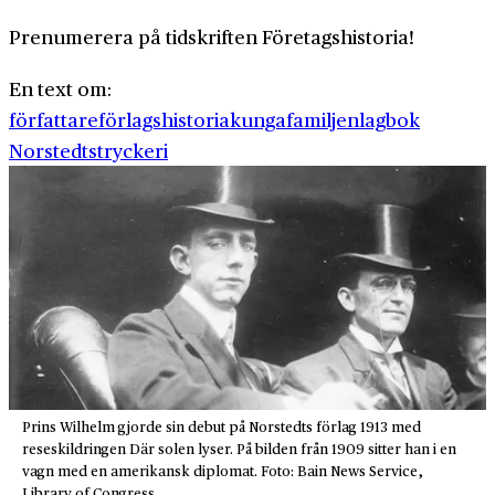
Prenumerera på tidskriften Företagshistoria!
En text om:
författare
förlagshistoria
kungafamiljen
lagbok
Norstedts
tryckeri
Prins Wilhelm gjorde sin debut på Norstedts förlag 1913 med
reseskildringen Där solen lyser. På bilden från 1909 sitter han i en
vagn med en amerikansk diplomat. Foto: Bain News Service,
Library of Congress.