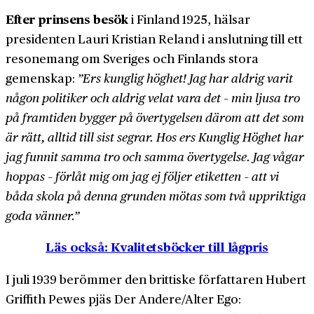
Efter prinsens besök
i Finland 1925, hälsar
presidenten Lauri Kristian Reland i anslutning till ett
resonemang om Sveriges och Finlands stora
gemenskap:
”Ers kunglig höghet! Jag har aldrig varit
någon politiker och aldrig velat vara det – min ljusa tro
på fram­tiden bygger på över­tygelsen därom att det som
är rätt, alltid till sist segrar. Hos ers Kunglig Höghet har
jag funnit samma tro och samma över­tygelse. Jag vågar
hoppas – förlåt mig om jag ej följer etiketten – att vi
båda skola på denna grunden mötas som två uppriktiga
goda vänner.”
Läs också: Kvalitetsböcker till lågpris
I juli 1939 berömmer den brittiske författaren Hubert
Griffith Pewes pjäs Der Andere/Alter Ego: