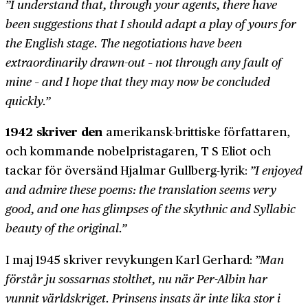
”I understand that, through your agents, there have
been suggestions that I should adapt a play of yours for
the English stage. The negotiations have been
extraordinarily drawn-out – not through any fault of
mine – and I hope that they may now be concluded
quickly.”
1942 skriver den
amerikansk-­brittiske författaren,
och kommande nobel­pris­tagaren, T S Eliot och
tackar för översänd Hjalmar Gullberg-lyrik:
”I enjoyed
and admire these poems: the translation seems very
good, and one has glimpses of the skythnic and Syllabic
beauty of the original.”
I maj 1945 skriver revy­kungen Karl Gerhard:
”Man
förstår ju sossarnas stolthet, nu när Per-Albin har
vunnit världs­kriget. Prinsens insats är inte lika stor i