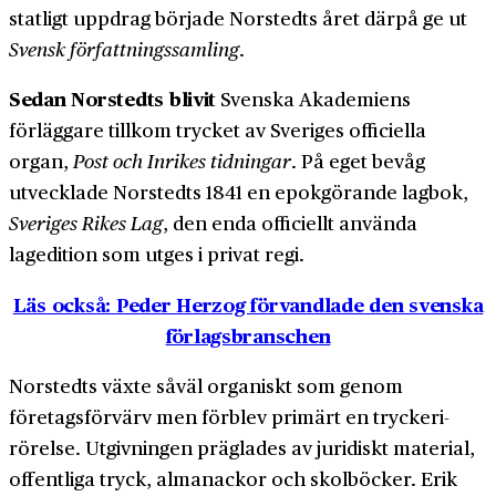
statligt uppdrag började Norstedts året därpå ge ut
Svensk författnings­samling
.
Sedan Norstedts blivit
Svenska Akademiens
förläggare tillkom trycket av Sveriges officiella
organ,
Post och Inrikes tidningar
. På eget bevåg
utvecklade Norstedts 1841 en epokgörande lag­bok,
Sveriges Rikes Lag
, den enda officiellt använda
lagedition som utges i privat regi.
Läs också: Peder Herzog förvandlade den svenska
förlagsbranschen
Norstedts växte såväl organiskt som genom
företags­förvärv men förblev primärt en tryckeri­
rörelse. Utgivningen präglades av juridiskt material,
offentliga tryck, almanackor och skol­böcker. Erik