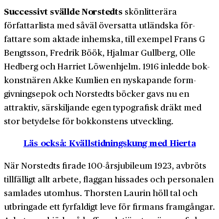
Successivt svällde Norstedts
skön­litterära
författar­lista med såväl översatta utländska för­
fattare som aktade inhemska, till exempel Frans G
Bengtsson, Fredrik Böök, Hjalmar Gullberg, Olle
Hedberg och Harriet Löwen­hjelm. 1916 inledde bok­
konstnären Akke Kumlien en nyskapande form­
givnings­epok och Norstedts böcker gavs nu en
attraktiv, sär­skiljande egen typo­grafisk dräkt med
stor betydelse för bok­konstens utveckling.
Läs också: Kvällstidningskung med Hierta
När Norstedts firade 100-årsjubileum 1923, avbröts
till­fälligt allt arbete, flaggan hissades och personalen
samlades utomhus. Thorsten Laurin höll tal och
utbringade ett fyr­faldigt leve för firmans fram­gångar.