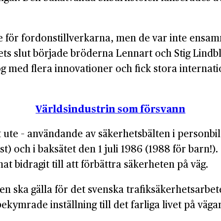
re för fordonstillverkarna, men de var inte ensam
lets slut började bröderna Lennart och Stig Lindb
 med flera innovationer och fick stora internatio
Världsindustrin som försvann
t ute – användande av säkerhetsbälten i personbila
rst) och i baksätet den 1 juli 1986 (1988 för barn
bidragit till att förbättra säkerheten på väg.
en ska gälla för det svenska trafiksäkerhetsarbete
ekymrade inställning till det farliga livet på väga