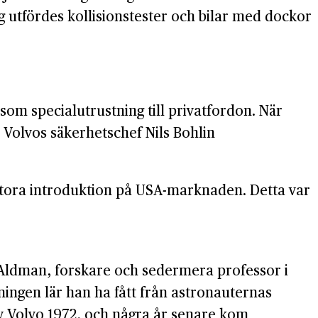
g utfördes kollisionstester och bilar med dockor
 som specialutrustning till privatfordon. När
 Volvos säkerhetschef Nils Bohlin
stora introduktion på USA-marknaden. Detta var
 Aldman, forskare och sedermera professor i
ningen lär han ha fått från astronauternas
v Volvo 1972, och några år senare kom