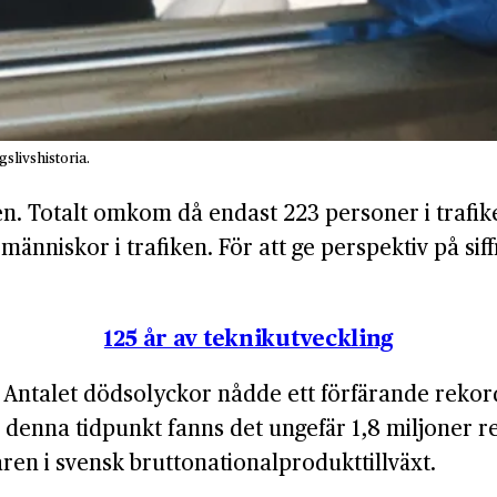
slivshistoria.
iken. Totalt omkom då endast 223 personer i trafik
nniskor i trafiken. För att ge perspektiv på sif
125 år av teknikutveckling
. Antalet döds­olyckor nådde ett förfärande reko
d denna tidpunkt fanns det ungefär 1,8 miljoner reg
en i svensk brutto­national­produkt­tillväxt.