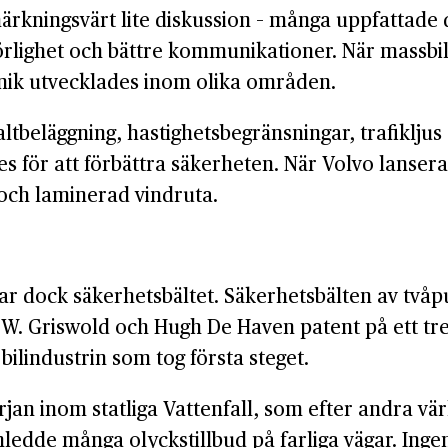
rkningsvärt lite diskussion – många uppfattade d
 rörlighet och bättre kommunikationer. När massbi
ik utvecklades inom olika områden.
sfaltbeläggning, hastighets­begränsningar, trafik­lj
es för att förbättra säkerheten. När Volvo lanse
 och laminerad vindruta.
 var dock säkerhetsbältet. Säkerhetsbälten av tv
W. Griswold och Hugh De Haven patent på ett trep
bilindustrin som tog första steget.
örjan inom statliga Vattenfall, som efter andra vär
anledde många olyckstillbud på farliga vägar. I