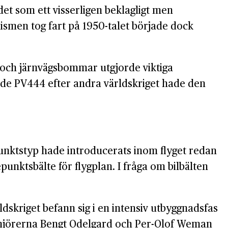
et som ett visserligen beklagligt men
lismen tog fart på 1950-talet började dock
us och järnvägs­bommar utgjorde viktiga
rade PV444 efter andra världs­kriget hade den
åpunktstyp hade introducerats inom flyget redan
unktsbälte för flygplan. I fråga om bilbälten
ldskriget befann sig i en intensiv utbyggnadsfas
ngenjörerna Bengt Odelgard och Per-Olof Weman