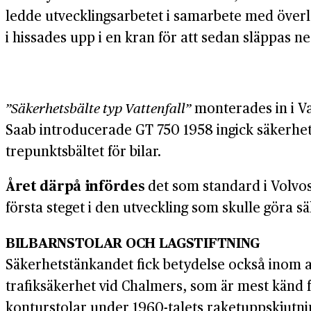
ledde utvecklingsarbetet i samarbete med överlä
i hissades upp i en kran för att sedan släppas n
”Säkerhetsbälte typ Vattenfall”
monterades in i Vat
Saab introducerade GT 750 1958 ingick säkerhet
trepunktsbältet för bilar.
Året därpå infördes
det som standard i Volvo
första steget i den utveckling som skulle göra s
BILBARNSTOLAR OCH LAGSTIFTNING
Säkerhetstänkandet fick betydelse också inom 
trafiksäkerhet vid Chalmers, som är mest känd f
konturstolar under 1960-talets raketuppskjutni