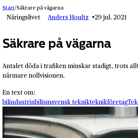
Start
/
Säkrare på vägarna
Näringslivet
Anders Houltz
29 jul. 2021
Säkrare på vägarna
Antalet döda i trafiken minskar stadigt, trots al
närmare nollvisionen.
En text om:
bilindustrin
bilism
svensk teknik
teknikföretag
Tek