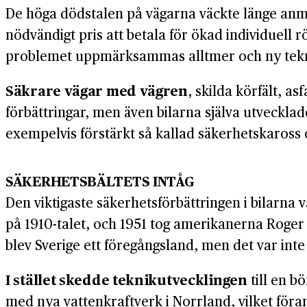
De höga dödstalen på vägarna väckte länge anmä
nödvändigt pris att betala för ökad individuell
problemet uppmärksammas alltmer och ny tekn
Säkrare vägar med vägren
, skilda körfält, a
förbättringar, men även bilarna själva utvecklad
exempelvis förstärkt så kallad säkerhetskaross
SÄKERHETSBÄLTETS INTÅG
Den viktigaste säkerhetsförbättringen i bilarna
på 1910-talet, och 1951 tog amerikanerna Roger 
blev Sverige ett föregångsland, men det var inte 
I stället skedde teknikutvecklingen
till en b
med nya vattenkraftverk i Norrland, vilket för