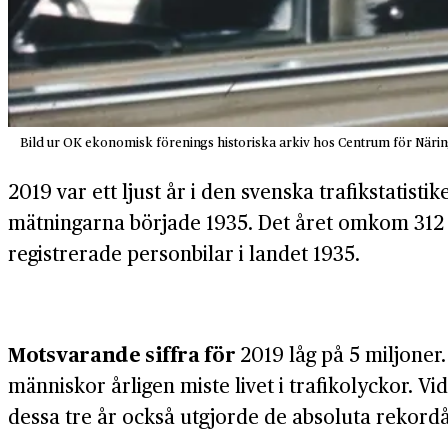
Bild ur OK ekonomisk förenings historiska arkiv hos Centrum för Näring
2019 var ett ljust år i den svenska trafikstatist
mätningarna började 1935. Det året omkom 312 mä
registrerade personbilar i landet 1935.
Motsvarande siffra för
2019 låg på 5 miljoner
människor årligen miste livet i trafikolyckor. Vi
dessa tre år också utgjorde de absoluta rekor­dår