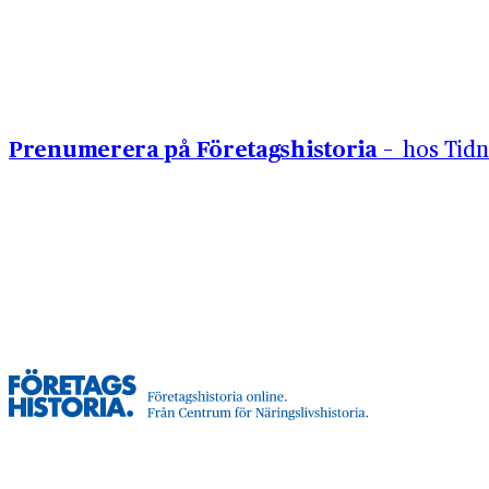
Hoppa till innehåll
Prenumerera på Företagshistoria –
hos Tidn