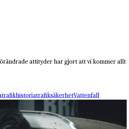
 förändrade attityder har gjort att vi kommer allt
a
trafikhistoria
trafiksäkerhet
Vattenfall