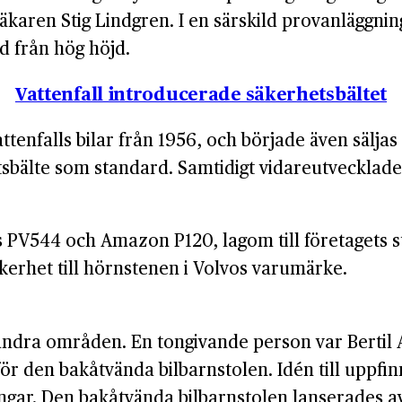
karen Stig Lindgren. I en särskild provanläggnin
ed från hög höjd.
Vattenfall introducerade säkerhetsbältet
tenfalls bilar från 1956, och började även säljas
sbälte som standard. Samtidigt vidareutvecklade
s PV544 och Amazon P120, lagom till företagets 
äkerhet till hörnstenen i Volvos varumärke.
andra områden. En tongivande person var Bertil
ör den bakåtvända bilbarnstolen. Idén till uppfin
ngar. Den bakåtvända bilbarnstolen lanserades a