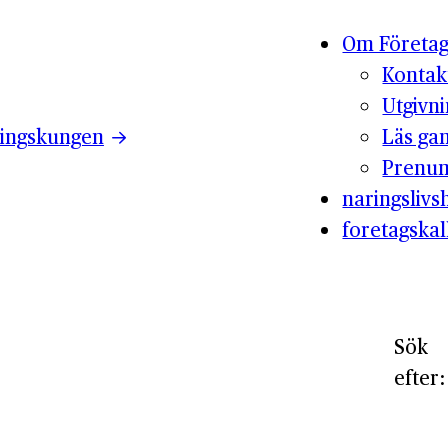
Om Företag
Kontak
Utgivn
ingskungen
Läs ga
Prenum
naringslivsh
foretagskal
Sök
efter: