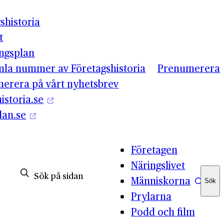
shistoria
t
ingsplan
mla nummer av Företagshistoria
Prenumerera
erera på vårt nyhetsbrev
istoria.se
lan.se
Företagen
Näringslivet
Människorna
Sök
Sök
Prylarna
Podd och film