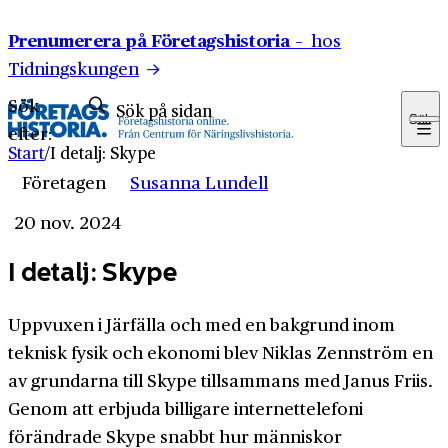
Hoppa till innehåll
Prenumerera på Företagshistoria –
hos
Tidningskungen
Sök
Sök
efter:
Start
/
I detalj: Skype
Företagen
Susanna Lundell
20 nov. 2024
I detalj: Skype
Uppvuxen i Järfälla och med en bakgrund inom
teknisk fysik och ekonomi blev Niklas Zennström en
av grundarna till Skype tillsammans med Janus Friis.
Genom att erbjuda billigare internet­telefoni
förändrade Skype snabbt hur människor