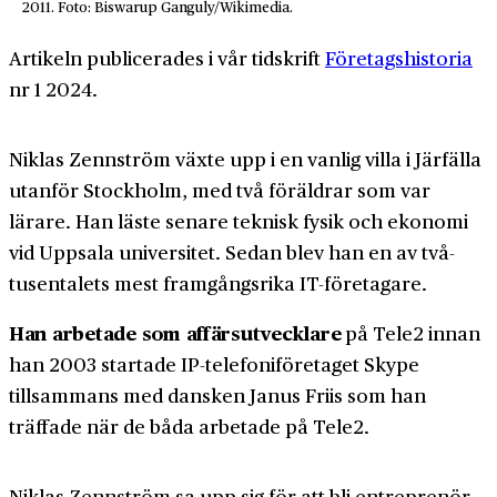
2011. Foto: Biswarup Ganguly/Wikimedia.
Artikeln publicerades i vår tidskrift
Företagshistoria
nr 1 2024.
Niklas Zennström växte upp i en vanlig villa i Järfälla
utanför Stockholm, med två föräldrar som var
lärare. Han läste senare teknisk fysik och ekonomi
vid Uppsala universitet. Sedan blev han en av två­
tusentalets mest framgångsrika IT-företagare.
Han arbetade som affärsutvecklare
på Tele2 innan
han 2003 startade IP-telefoni­företaget Skype
tillsammans med dansken Janus Friis som han
träffade när de båda arbetade på Tele2.
Niklas Zennström sa upp sig för att bli entreprenör.