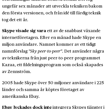
ungefär sex månader att utveckla tekniken bakom
den första versionen, och från idé till färdig teknik
tog det ett år.
Skype visade sig vara
ett av de snabbast växande
internet­företagen. Efter en månad hade Skype en
miljon användare. Namnet kommer av ett tidigt
namn­förslag
”Sky peer-to-peer”
. Det använder några
av teknikerna från just peer-to-­peer-­programmet
Kazaa, ett fil­delnings­program som också skapades
av Zennström.
2005 hade Skype över 50 miljoner användare i 225
länder och samma år köptes företaget av
amerikanska Ebay.
Ebay lyckades dock inte
integrera Skypes tjänster i