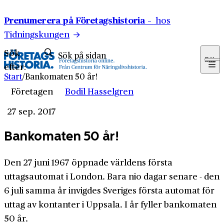
Hoppa till innehåll
Prenumerera på Företagshistoria –
hos
Tidningskungen
Sök
Sök
efter:
Start
/
Bankomaten 50 år!
Företagen
Bodil Hasselgren
27 sep. 2017
Bankomaten 50 år!
Den 27 juni 1967 öppnade världens första
uttagsautomat i London. Bara nio dagar senare - den
6 juli samma år invigdes Sveriges första automat för
uttag av kontanter i Uppsala. I år fyller bankomaten
50 år.