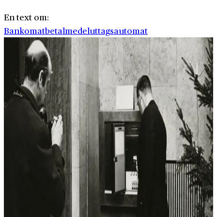
En text om:
Bankomat
betalmedel
uttagsautomat