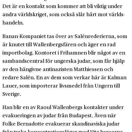
Det är en kontakt som kommer att bli viktig under
andra världs­kriget, som också slår hårt mot världs­
handeln.
Banan-Kompaniet tas över av Salén­rederierna, som
är knutet till Wallenbergs­fären och äger en rad
import­bolag. Kontoret i Frihamnen blir något av en
sambands­central för ungerska judar, som får hjälp
av den hängivne anti­nazisten Matthiessen och
redare Salén. En av dem som verkar här är Kalman
Lauer, som importerar livs­medel från Ungern till
Sverige.
Han blir en av Raoul Wallenbergs kontakter under
evakueringen av judar från Budapest. Även när
Folke Bernadotte evakuerar skandinaviska judar
från tyska koncentrations­läger med Vita bussarna