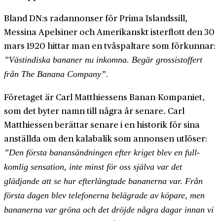
Bland DN:s rad­annonser för Prima Islands­sill,
Messina Apelsiner och Amerikanskt ister­flott den 30
mars 1920 hittar man en två­spaltare som förkunnar:
”Väst­indiska bananer nu inkomna. Begär grossist­offert
från The Banana Company”.
Företaget är Carl Matthiessens Banan-­Kompaniet,
som det byter namn till några år senare. Carl
Matthiessen berättar senare i en historik för sina
anställda om den kalabalik som annonsen utlöser:
”Den första banan­sändningen efter kriget blev en full­
komlig sensation, inte minst för oss själva var det
glädjande att se hur efter­längtade bananerna var. Från
första dagen blev telefonerna belägrade av köpare, men
bananerna var gröna och det dröjde några dagar innan vi