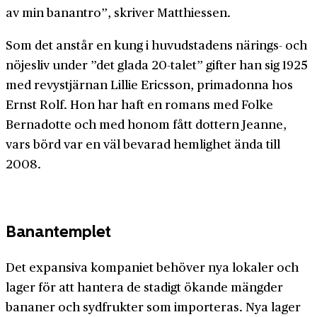
av min banan­tro”, skriver Matthiessen.
Som det anstår en kung i huvud­stadens närings- och
nöjes­liv under ”det glada 20-talet” gifter han sig 1925
med revy­stjärnan Lillie Ericsson, primadonna hos
Ernst Rolf. Hon har haft en romans med Folke
Bernadotte och med honom fått dottern Jeanne,
vars börd var en väl bevarad hemlighet ända till
2008.
Banantemplet
Det expansiva kompaniet behöver nya lokaler och
lager för att hantera de stadigt ökande mängder
bananer och syd­frukter som importeras. Nya lager