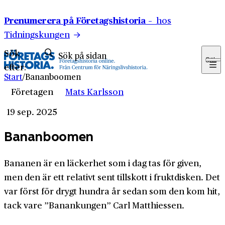
Hoppa till innehåll
Prenumerera på Företagshistoria –
hos
Tidningskungen
Sök
Sök
efter:
Start
/
Bananboomen
Företagen
Mats Karlsson
19 sep. 2025
Bananboomen
Bananen är en läckerhet som i dag tas för given,
men den är ett relativt sent tillskott i frukt­disken. Det
var först för drygt hundra år sedan som den kom hit,
tack vare ”Banan­kungen” Carl Matthiessen.