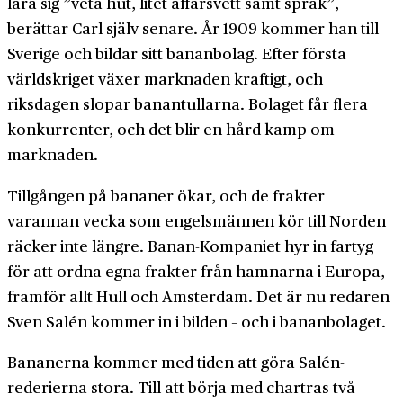
lära sig ”veta hut, litet affärs­vett samt språk”,
berättar Carl själv senare. År 1909 kommer han till
Sverige och bildar sitt banan­bolag. Efter första
världs­kriget växer marknaden kraftigt, och
riksdagen slopar banan­tullarna. Bolaget får flera
konkurrenter, och det blir en hård kamp om
marknaden.
Tillgången på bananer ökar, och de frakter
varannan vecka som engels­männen kör till Norden
räcker inte längre. Banan-­Kompaniet hyr in fartyg
för att ordna egna frakter från hamnarna i Europa,
framför allt Hull och Amsterdam. Det är nu redaren
Sven Salén kommer in i bilden – och i banan­bolaget.
Bananerna kommer med tiden att göra Salén­
rederierna stora. Till att börja med chartras två