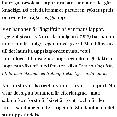
ihärdiga försök att importera bananer, men det går
knackigt. Då och då kommer partier in, ryktet sprids
och en efterfrågan byggs upp.
Men bananen är långt ifrån på var mans läppar. I
Uggleutgåvan av Nordisk familje­bok (1913) har banan
ännu inte fått något eget uppslagsord. Man hänvisas
till det latinska uppslags­ordet musa, ”ett i
morfologiskt hänseende högst egen­domligt släkte af
högresta växter” med frukter, vilka
”äro ett slags bär,
till formen liknande en trubbigt tre­kantig, mindre gurka.”
När första världs­kriget bryter ut stryps all import. Nu
visar det sig att bananen är efter­längtad – man
saknar kon först när båset är tomt – och när den
första sändningen efter kriget når Stockholm blir det
stor upp­ståndelse.