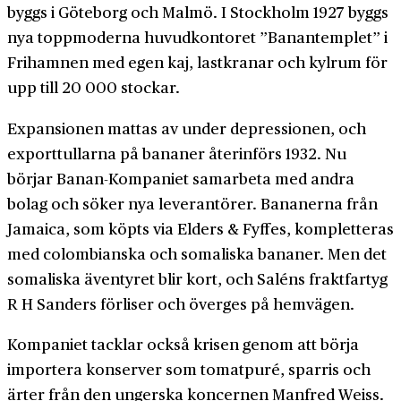
byggs i Göteborg och Malmö. I Stockholm 1927 byggs
nya topp­moderna huvud­kontoret ”Banan­templet” i
Frihamnen med egen kaj, last­kranar och kyl­rum för
upp till 20 000 stockar.
Expansionen mattas av under depressionen, och
export­tullarna på bananer åter­införs 1932. Nu
börjar Banan-­Kompaniet sam­arbeta med andra
bolag och söker nya leverantörer. Bananerna från
Jamaica, som köpts via Elders & Fyffes, kompletteras
med colombianska och somaliska bananer. Men det
somaliska äventyret blir kort, och Saléns frakt­fartyg
R H Sanders förliser och överges på hem­vägen.
Kompaniet tacklar också krisen genom att börja
importera konserver som tomat­puré, sparris och
ärter från den ungerska koncernen Manfred Weiss.