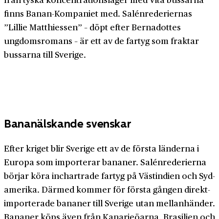
finns Banan-­Kompaniet med. Salén­rederiernas
”Lillie Matthiessen” – döpt efter Bernadottes
ungdoms­romans – är ett av de fartyg som fraktar
bussarna till Sverige.
Bananälskande svenskar
Efter kriget blir Sverige ett av de första länderna i
Europa som importerar bananer. Salén­rederierna
börjar köra in­chartrade fartyg på Västindien och Syd­
amerika. Därmed kommer för första gången direkt­
importerade bananer till Sverige utan mellan­händer.
Bananer köps även från Kanarie­öarna, Brasilien och