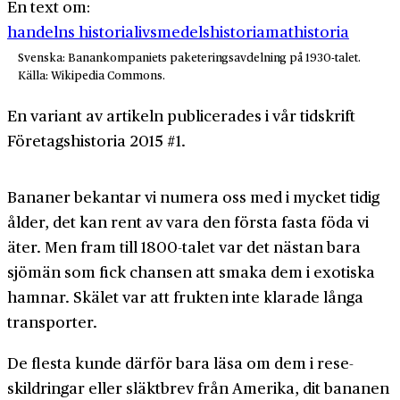
En text om:
handelns historia
livsmedelshistoria
mathistoria
Svenska: Banankompaniets paketeringsavdelning på 1930-talet.
Källa: Wikipedia Commons.
En variant av artikeln publicerades i vår tidskrift
Företagshistoria 2015 #1.
Bananer bekantar vi numera oss med i mycket tidig
ålder, det kan rent av vara den första fasta föda vi
äter. Men fram till 1800-talet var det nästan bara
sjömän som fick chansen att smaka dem i exotiska
hamnar. Skälet var att frukten inte klarade långa
transporter.
De flesta kunde därför bara läsa om dem i rese­
skildringar eller släkt­brev från Amerika, dit bananen