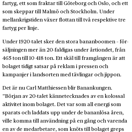
fartyg, ett som fraktar till Göteborg och Oslo, och ett
som skeppar till Malmö och Stockholm. Under
mellan­krigs­tiden växer flottan till två respektive tre
fartyg per linje.
Under 1920-talet sker den stora banan­boomen – för­
säljningen mer än 20-­faldigas under år­tiondet, från
465 ton till 10 418 ton. Ett skäl till fram­gången är att
bolaget tidigt satsar på reklam i pressen och
kampanjer i lands­orten med tävlingar och jippon.
Det är nu Carl Matthiessen blir Banankungen.
”Början av 20-talet känne­tecknades av en kolossal
aktivitet inom bolaget. Det var som all energi som
sparats och laddats upp under de banan­lösa åren,
ville komma till användning på en gång och varenda
en av de med­arbetare, som knöts till bolaget greps