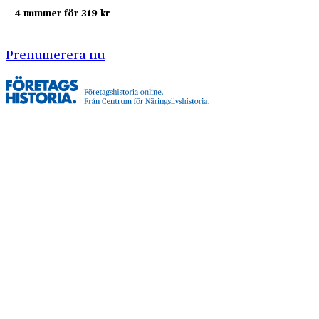
4 nummer för 319 kr
Prenumerera nu
Företagshistoria är en nyhetssajt om företags- och
näringslivshistoria från Centrum för
Näringslivshistoria. Samma innehåll hittar du i
tidskriften Företagshistoria, som vi också ger ut.
Har du frågor om sajten eller vill du prata om ditt
företags historia?
08-634 99 00
info@naringslivshistoria.se