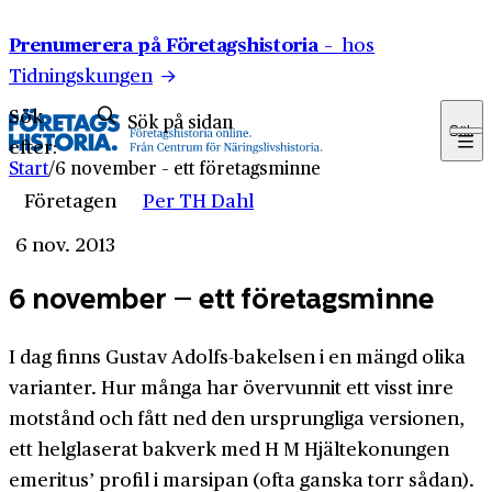
Hoppa till innehåll
Prenumerera på Företagshistoria –
hos
Tidningskungen
Sök
Sök
efter:
Start
/
6 november – ett företagsminne
Företagen
Per TH Dahl
6 nov. 2013
6 november – ett företagsminne
I dag finns Gustav Adolfs-bakelsen i en mängd olika
varianter. Hur många har övervunnit ett visst inre
motstånd och fått ned den ursprungliga versionen,
ett helglaserat bakverk med H M Hjältekonungen
emeritus’ profil i marsipan (ofta ganska torr sådan).